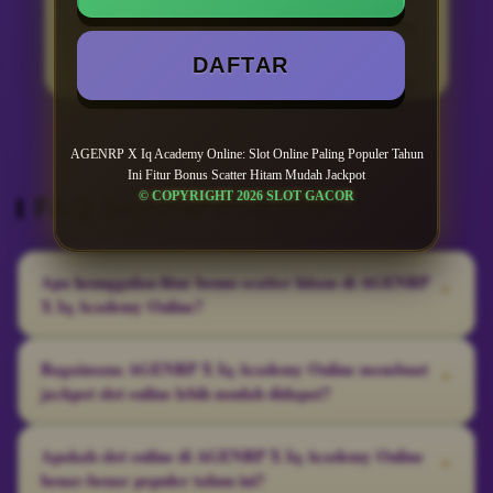
ini menawarkan berbagai opsi permainan yang
diminati banyak pemain.
DAFTAR
AGENRP X Iq Academy Online: Slot Online Paling Populer Tahun
Ini Fitur Bonus Scatter Hitam Mudah Jackpot
© COPYRIGHT 2026 SLOT GACOR
FAQ Seputar AGENRP
Apa keunggulan fitur bonus scatter hitam di AGENRP
⌃
X Iq Academy Online?
Fitur bonus scatter hitam di AGENRP X Iq Academy Online
Bagaimana AGENRP X Iq Academy Online membuat
⌃
dirancang untuk meningkatkan peluang jackpot pada slot online
jackpot slot online lebih mudah didapat?
paling populer tahun ini.
AGENRP X Iq Academy Online menyediakan mekanisme yang
Apakah slot online di AGENRP X Iq Academy Online
⌃
mendukung bonus scatter hitam sehingga slot online terasa lebih
benar-benar populer tahun ini?