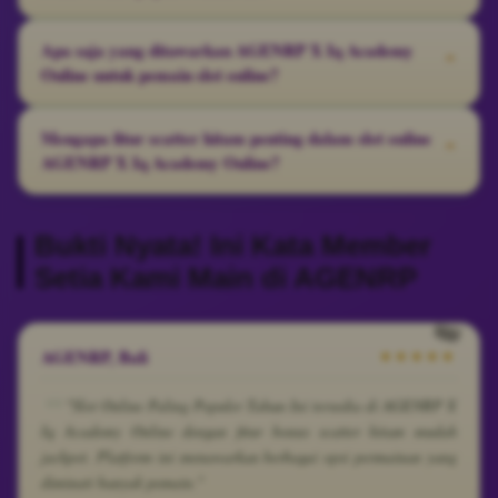
menguntungkan.
Slot online di AGENRP X Iq Academy Online menjadi pilihan
Apa saja yang ditawarkan AGENRP X Iq Academy
⌃
utama berkat kombinasi fitur bonus scatter hitam dan peluang
Online untuk pemain slot online?
jackpot yang tinggi.
AGENRP X Iq Academy Online menawarkan slot online paling
Mengapa fitur scatter hitam penting dalam slot online
⌃
populer dengan fitur bonus scatter hitam yang mendukung
AGENRP X Iq Academy Online?
kemudahan jackpot.
Fitur scatter hitam di AGENRP X Iq Academy Online menjadi
Bukti Nyata! Ini Kata Member
kunci utama untuk meraih jackpot pada slot online yang sedang
Setia Kami Main di AGENRP
tren.
AGENRP, Bali
★★★★★
"Slot Online Paling Populer Tahun Ini tersedia di AGENRP X
Iq Academy Online dengan fitur bonus scatter hitam mudah
jackpot. Platform ini menawarkan berbagai opsi permainan yang
diminati banyak pemain."