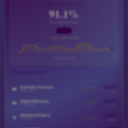
RATA-RATA HARI INI
91.1%
dari 8 game pilihan
Stabil
↗ +0.7 sejak jam lalu
9 Agustus 2026
91.5%
Gates of Olympus
👑
PRAGMATIC
Game yang lagi ramai —
↗ +0.1
86.1%
Starlight Princess
👑
PRAGMATIC
↘ -4.6
91.3%
Sweet Bonanza
👑
PRAGMATIC
↘ -0.2
92.8%
Mahjong Ways 2
🔥
PG SOFT
↗ +4.0
94.0%
Lucky Neko
🔥
PG SOFT
↘ -1.9