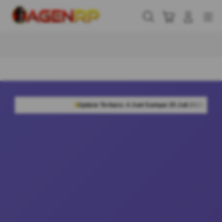
Skip
to
Cari
Troli
Login
Navigation
content
Buka Info Lebih Lanjut
Update Terbaru: 4 Juni Sampai 25 Juli 2026
987.338 Komentar Mem