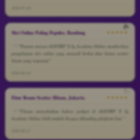
2026-07-26
Slot Online Paling Populer, Bandung
★★★★★
"Pemain merasa AGENRP X Iq Academy Online memberikan
pengalaman slot online yang menarik berkat fitur bonus scatter
hitam yang responsif."
2026-05-19
Fitur Bonus Scatter Hitam, Jakarta
★★★★★
"Ulasan menyebutkan bahwa jackpot di AGENRP X Iq
Academy Online lebih mudah dicapai dibanding platform lain."
2026-06-17